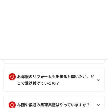
布団、緞通はクリーニングできるの？
クリーニング料金表を見る
営業時間は何時から何時まで？
定休日はいつ？
店舗一覧を見る
お洋服のリフォームも出来ると聞いたが、ど
こで受け付けているの？
店舗一覧を見る
布団や緞通の集荷集配はやっていますか？