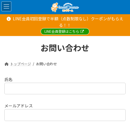
コ
ナ
ン
ビ
テ
ゲ
LINE会員初回登録で半額（点数制限なし）クーポンがもらえ
ン
ー
る！！
ツ
シ
へ
ョ
LINE会員登録はこちら
ス
ン
キ
に
お問い合わせ
ッ
移
プ
動
トップページ
お問い合わせ
氏名
メールアドレス