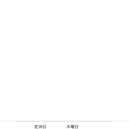
ランドリーム クリーニ
店名
ング 深川店
〒074-0022
北海道深
川市北光町３丁目６−８
所在地
スーパーアークス 深
川店内
9:00～12:00、13:00～
営業時間
19:00
定休日
木曜日