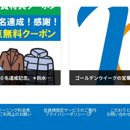
【LINE登録会員限定】LINE登録会員３０００名達成記念。＊防水加工1点無料クーポン配信しました＊
ゴールデンウイークの営
5月 1, 2024
リーニング料金表
会員様限定サービスのご案内
こだわり
ご利用上のお願い
プライバシーポリシー
お問い合わ