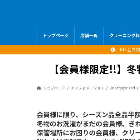
コ
ナ
ン
ビ
テ
ゲ
ン
ー
ツ
シ
トップページ
店舗一覧
クリーニング料
へ
ョ
ス
ン
LINE会
キ
に
ッ
移
【会員様限定!!】冬
プ
動
トップページ
インフォメーション
Uncategorized
会員様に限り、シーズン品全品半
冬物のお洗濯がまだの会員様、き
保管場所にお困りの会員様、クリ