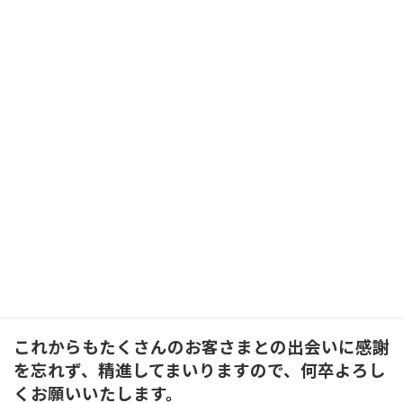
旭川市唯一のクリーニングチェーン店として、旭
川市と市外のお店合わせて14店舗。たくさんの
お客様との出会いと別れを繰り返し、
そして今15,000名を超えるお客様にランドリー
ムクリーニングをご利用くださり本当に感謝でい
っぱいです??
今回はお友だち登録者15,000名記念ということ
で、特別セールのご案内です??
【10/31迄】特別価格でのご案内となりますの
で、セールのご利用の際は【クーポン獲得】をお
願いいたします?
これからもたくさんのお客さまとの出会いに感謝
を忘れず、精進してまいりますので、何卒よろし
くお願いいたします。