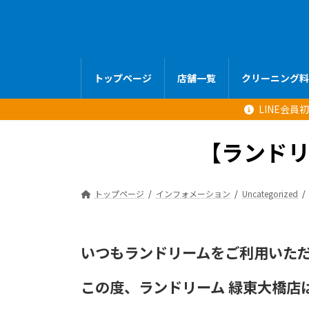
コ
ナ
ン
ビ
テ
ゲ
ン
ー
ツ
シ
トップページ
店舗一覧
クリーニング料
へ
ョ
ス
ン
LINE会
キ
に
ッ
移
【ランド
プ
動
トップページ
インフォメーション
Uncategorized
いつもランドリームをご利用いた
この度、ランドリーム 緑東大橋店