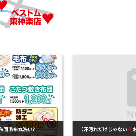
布団毛布丸洗い?
【汗汚れだけじゃない