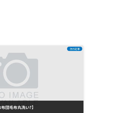
次の記事
お布団毛布丸洗い?】